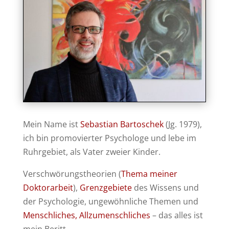
Mein Name ist
Sebastian Bartoschek
(Jg. 1979),
ich bin promovierter Psychologe und lebe im
Ruhrgebiet, als Vater zweier Kinder.
Verschwörungstheorien (
Thema meiner
Doktorarbeit
),
Grenzgebiete
des Wissens und
der Psychologie, un­ge­wöhnliche Themen und
Menschliches, Allzu­mensch­liches
– das alles ist